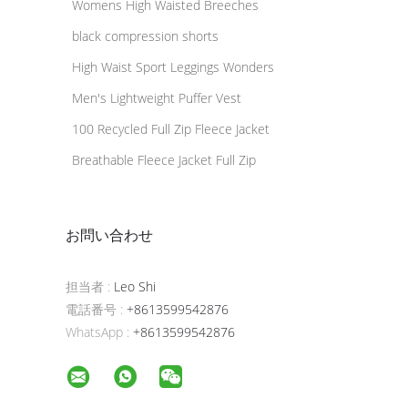
Womens High Waisted Breeches
black compression shorts
High Waist Sport Leggings Wonders
Men's Lightweight Puffer Vest
100 Recycled Full Zip Fleece Jacket
Breathable Fleece Jacket Full Zip
お問い合わせ
担当者 :
Leo Shi
電話番号 :
+8613599542876
WhatsApp :
+8613599542876