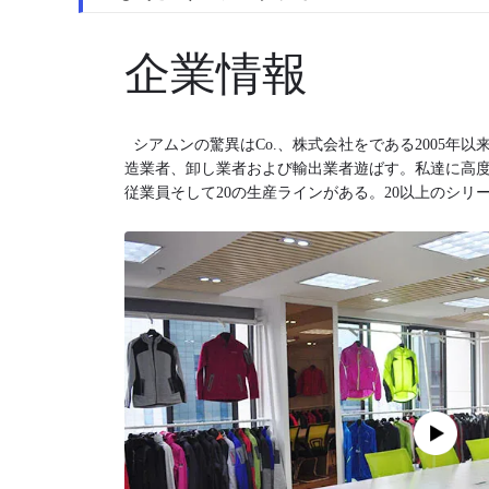
企業情報
シアムンの驚異はCo.、株式会社をである2005年
造業者、卸し業者および輸出業者遊ばす。私達に高度
従業員そして20の生産ラインがある。20以上のシリーズ
面、4F、ジャックWolfskin、Descente、Sitka、H
500種類の機能衣服、製造された。良質、競争価格
準的なサンプルはあなたの評価のために利用できる
ト、Tシャツ、等の下の屋外の衣類、hunting&fish
る。