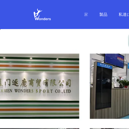
家
製品
私達