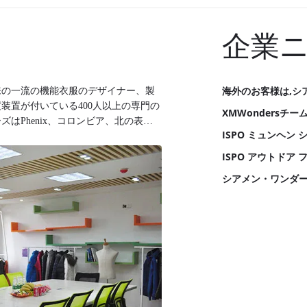
企業
海外のお客様は,シ
以来の一流の機能衣服のデザイナー、製
装置が付いている400人以上の専門の
XMWondersチ
はPhenix、コロンビア、北の表
ISPO ミュンヘン
&M、Regaatta、等のような世界的な顧客に
および革新的なプロダクトは約束し、標
ISPO アウトドア 
。私達の主要なプロダクトはジャケッ
シアメン・ワンダー
ing衣類、スキー摩耗、仕事の摩耗、であ