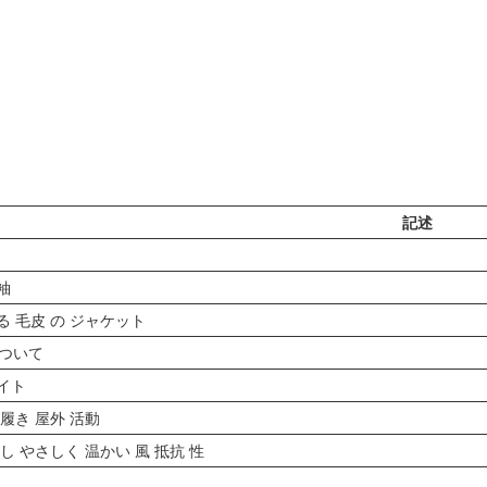
記述
袖
る 毛皮 の ジャケット
について
イト
 履き 屋外 活動
 し やさしく 温かい 風 抵抗 性