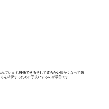
れています.
呼吸できる
そして
柔らかい
暖かくなって
防
長寿を確保するために手洗いするのが最善です.