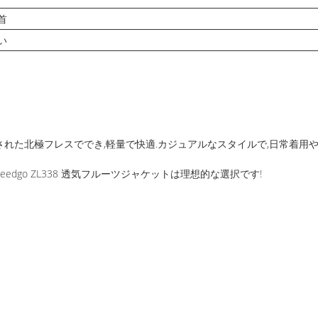
首
い
リサイクルされた北極フレスででき,軽量で快適.カジュアルなスタイルで,日常
dgo ZL338 透気フルーツジャケットは理想的な選択です!