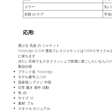
コラー
丸い
衣類 の ケア
手洗
応用:
透ける 毛皮 の ジャケット
Foneedgo ZL338 透気フレスジャケットは100%
に保ちます
冷たい天候でもスタイリッシュで快適に過ごしたいなら,Fonee
製品仕様
ブランド名: Foneedgo
モデル番号:ZL338
原産地:シアメン 中国
日常 履き 屋外 活動
色: 白
サイズ: M
素材: フル
スタイル:カジュアル