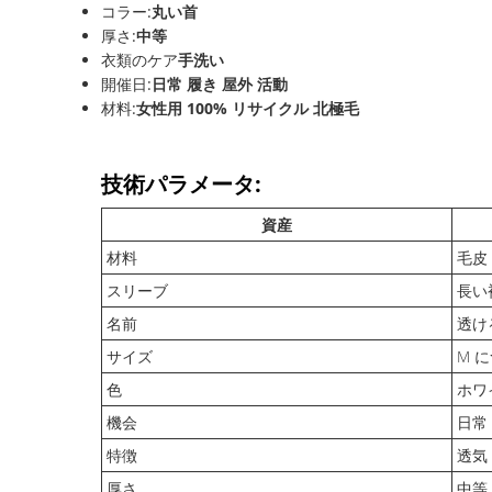
コラー:
丸い首
厚さ:
中等
衣類のケア
手洗い
開催日:
日常 履き 屋外 活動
材料:
女性用 100% リサイクル 北極毛
技術パラメータ:
資産
材料
毛皮
スリーブ
長い
名前
透け
サイズ
M 
色
ホワ
機会
日常
特徴
透気
厚さ
中等