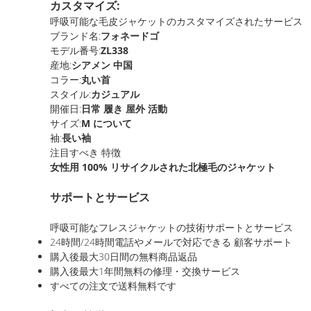
カスタマイズ:
呼吸可能な毛皮ジャケットのカスタマイズされたサービス
ブランド名:
フォネードゴ
モデル番号:
ZL338
産地:
シアメン 中国
コラー:
丸い首
スタイル:
カジュアル
開催日:
日常 履き 屋外 活動
サイズ:
M について
袖:
長い袖
注目すべき 特徴
女性用 100% リサイクルされた北極毛のジャケット
サポートとサービス
呼吸可能なフレスジャケットの技術サポートとサービス
24時間/24時間電話やメールで対応できる 顧客サポート
購入後最大30日間の無料商品返品
購入後最大1年間無料の修理・交換サービス
すべての注文で送料無料です