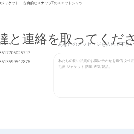
のジャケット
古典的なスナップTのスエットシャツ
達と連絡を取ってくだ
onders
あなたのメッセージを入れて下さ
8617706025747
8613599542876