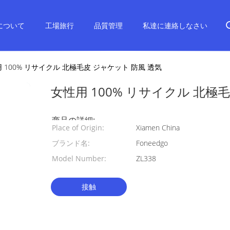
について
工場旅行
品質管理
私達に連絡しなさい
 100% リサイクル 北極毛皮 ジャケット 防風 透気
女性用 100% リサイクル 北極
商品の詳細:
Place of Origin:
Xiamen China
ブランド名:
Foneedgo
Model Number:
ZL338
接触