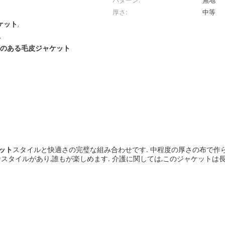
パターン:
無地
厚さ:
中等
ャケット
,
,
性のある毛皮ジャケット
ット
スタイルと快適さの完璧な組み合わせです. 中程度の厚さの布で作ら
スタイルがあり,誰もが楽しめます. 介護に関しては,このジャケットは