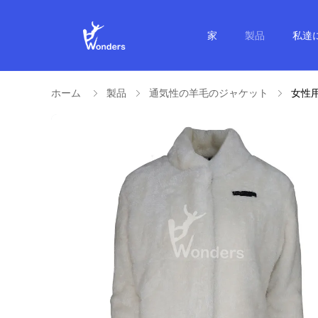
家
製品
私達
ホーム
製品
通気性の羊毛のジャケット
女性用