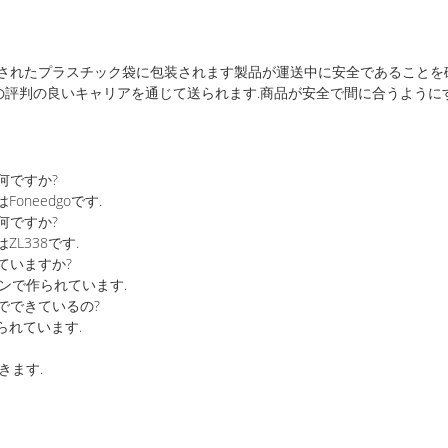
されたプラスチック袋に包装されます製品が運送中に安全であることを確認
Lなどの評判の良いキャリアを通じて送られます.商品が安全で間に合うように
何ですか?
needgoです.
何ですか?
L338です.
ていますか?
ンで作られています.
でできているの?
られています.
きます.