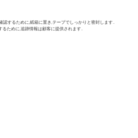
するために,紙箱に置き,テープでしっかりと密封します..
するために,追跡情報は顧客に提供されます..