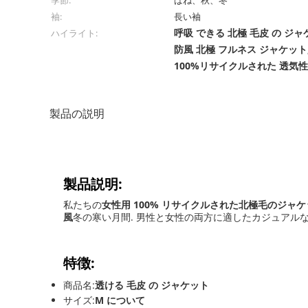
季節:
ばね、秋、冬
袖:
長い袖
呼吸 できる 北極 毛皮 の ジ
ハイライト:
防風 北極 フルネス ジャケット
100%リサイクルされた 透気
製品の説明
製品説明:
私たちの
女性用 100% リサイクルされた北極毛のジャケ
風
冬の寒い月間. 男性と女性の両方に適したカジュアルな
特徴:
商品名:
透ける 毛皮 の ジャケット
サイズ:
M について