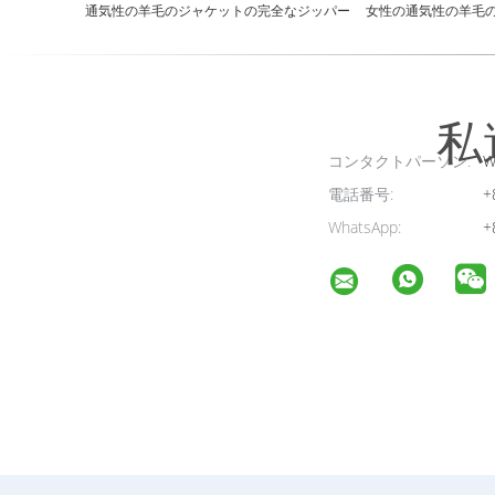
通気性の羊毛のジャケットの完全なジッパー
女性の通気性の羊毛
私
コンタクトパーソン:
W
電話番号:
+
WhatsApp:
+