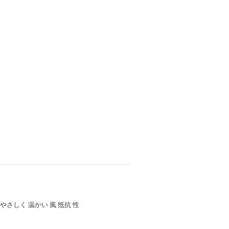
 やさしく 温かい 風 抵抗 性