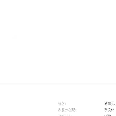
特徴:
透気 し
衣服の心配:
手洗い