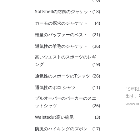
Softshellの防風のジャケット
(18)
カーモの探求のジャケット
(4)
軽量のパッファーのベスト
(21)
通気性の羊毛のジャケット
(36)
高いウエストのスポーツのレギ
ング
(19)
通気性のスポーツのTシャツ
(26)
通気性のポロ シャツ
(11)
15年
出す。
プルオーバーのパーカーのスエ
www.x
ットシャツ
(26)
Waistedの高い砲尾
(3)
防風のハイキングのズボン
(17)