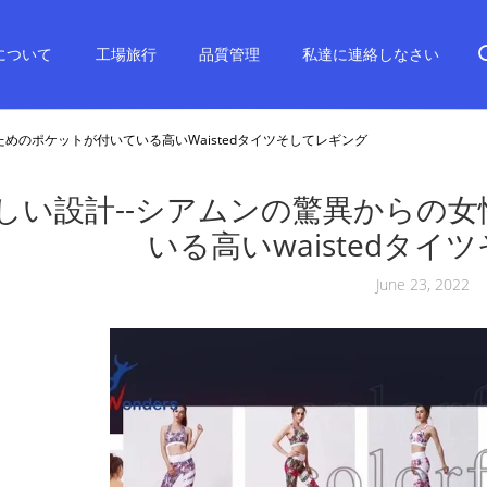
について
工場旅行
品質管理
私達に連絡しなさい
めのポケットが付いている高いwaistedタイツそしてレギング
しい設計--シアムンの驚異からの
いる高いwaistedタ
June 23, 2022