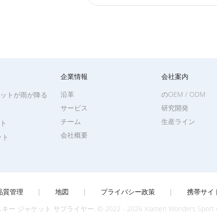
企業情報
会社案内
沿革
のOEM / ODM
ットが雨が降る
サービス
研究開発
チーム
生産ライン
ト
会社概要
ット
品質管理
|
地図
|
プライバシー政策
|
携帯サイ
ット サプライヤー. © 2022 - 2026 Xiamen Wonders Sport Co., Ltd.