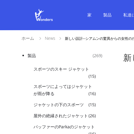
家
製品
私達
ホーム
News
新しい設計--シアムンの驚異からの女性のた
新
製品
(269)
スポーツのスキー ジャケット
(15)
スポーツによってはジャケット
が雨が降る
(16)
ジャケットの下のスポーツ
(15)
屋外の絶縁されたジャケット
(26)
パッファーのParkaのジャケット
(16)